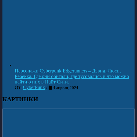
Мистер Хэндс и Мистер Голубоглазый...
Персонажи Cyberpunk Edgerunners – Дэвид, Люси,
Ребекка. Где они обитали, где тусовались и что можно
арт lutyiwan
найти о них в Найт Сити.
От
CyberPunk
/
4 апреля, 2024
#Арт@cyberpunk2077com
#Cyberpunk2077 #Киберпанк2077 #PhantomLiberty
КАРТИНКИ
09.08.2026
👍 116 ↻ 7
👀 Фанаты #Cyberpunk2077 смотрят на тех, кто платит за
предзаказ GTA 6, только на основе видеороликов, а не
реального геймплея...😁