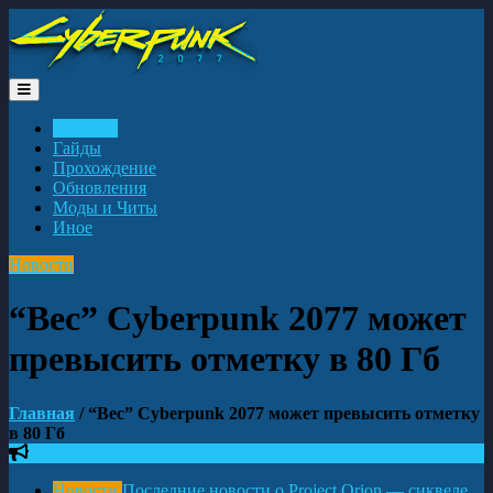
Toggle
navigation
Новости
Гайды
Прохождение
Обновления
Моды и Читы
Иное
Новости
“Вес” Cyberpunk 2077 может
превысить отметку в 80 Гб
Главная
/ “Вес” Cyberpunk 2077 может превысить отметку
в 80 Гб
Новости
Последние новости о Project Orion — сиквеле