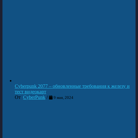
▶
Уик Кингсли #Edgerunners2 фигурка
09.08.2026
👍 12 ↻ 0
Cyberpunk 2077 – обновленные требования к железу и
тест видеокарт
От
CyberPunk
/
9 мая, 2024