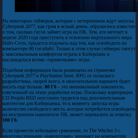
На некоторых геймеров, которые с нетерпением ждут запуска
Cyberpunk 2077
, как гром в ясный денек, обрушилось известие
о том, сколько гигов займет игра на ПК. Тем, кто мечтает в
апреле 2020 года приступить к освоению виртуального мира
Найт-Сити, придется подумать над тем, как освободить на
компьютере 80 гигабайт. Только в этом случае геймеры смогут
с максимальным комфортом играть в Киберпанк и
наслаждаться всеми «примочками» игры.
Подобная информация была размещена на страничке
Cyberpunk 2077
в PlayStation Store. RPG от польского
разработчика, скорей всего, в окончательном варианте будет
весить еще больше.
80 Гб
– это минимальный показатель,
озвученный на этапе доработки игры. Поскольку корпорация
CD Projekt RED неустанно трудится над дополнительным
контентом для Киберпанка, то к моменту запуска игры
количество свободного места, которое потребуется освободить
на внутреннем накопителе ПК, может перевалить за отметку
100 Гб
.
Если провести небольшое сравнение, то The Witcher 3 с
многочисленными «наворотами» занимает на компьютере