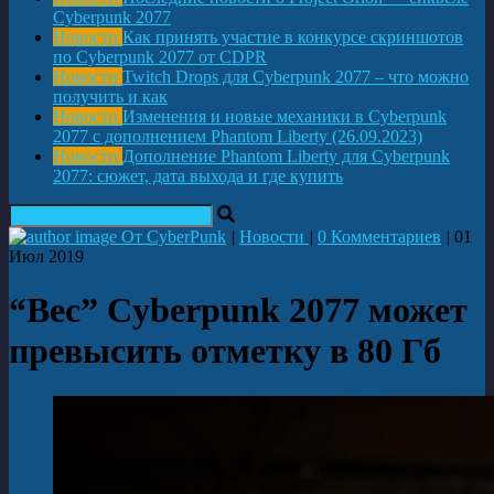
Cyberpunk 2077
Новости
Как принять участие в конкурсе скриншотов
по Cyberpunk 2077 от CDPR
Новости
Twitch Drops для Cyberpunk 2077 – что можно
получить и как
Новости
Изменения и новые механики в Cyberpunk
2077 с дополнением Phantom Liberty (26.09.2023)
Новости
Дополнение Phantom Liberty для Cyberpunk
2077: сюжет, дата выхода и где купить
От CyberPunk
|
Новости
|
0 Комментариев
|
01
Июл 2019
“Вес” Cyberpunk 2077 может
превысить отметку в 80 Гб