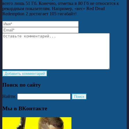
всего лишь 51 Гб. Конечно, отметка в 80 Гб не относится к
рекордным показателям. Например, «вес» Red Dead
Redemption 2 достигает 105 гигабайт!
Поиск по сайту
Найти:
Мы в ВКонтакте