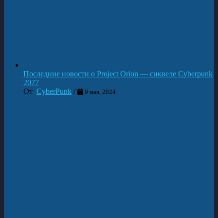
Последние новости о Project Orion — сиквеле Cyberpunk
2077
От
CyberPunk
/
9 мая, 2024