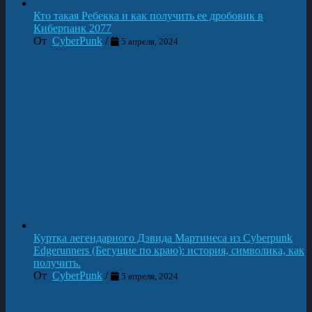
Кто такая Ребекка и как получить ее дробовик в
Киберпанк 2077
От
CyberPunk
/
5 апреля, 2024
Куртка легендарного Дэвида Мартинеса из Cyberpunk
Edgerunners (Бегущие по краю): история, символика, как
получить.
От
CyberPunk
/
5 апреля, 2024