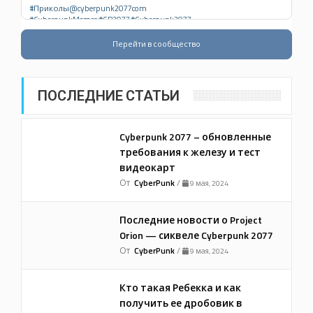
#Приколы@cyberpunk2077com
#CyberpunkMemes #CP2077 #Cyberpunk2077
👍 45 ↻ 2
06.08.2026
Перейти в сообщество
ПОСЛЕДНИЕ СТАТЬИ
Cyberpunk 2077 – обновленные
требования к железу и тест
видеокарт
От
CyberPunk
/
9 мая, 2024
Последние новости о Project
Orion — сиквеле Cyberpunk 2077
От
CyberPunk
/
9 мая, 2024
Кто такая Ребекка и как
получить ее дробовик в