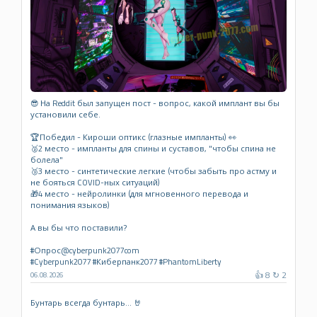
😎 На Reddit был запущен пост - вопрос, какой имплант вы бы
установили себе.
🏆Победил - Кироши оптикс (глазные импланты) 👀
🥈2 место - импланты для спины и суставов, "чтобы спина не
болела"
🥉3 место - синтетические легкие (чтобы забыть про астму и
не бояться COVID-ных ситуаций)
🎁4 место - нейролинки (для мгновенного перевода и
понимания языков)
А вы бы что поставили?
#Опрос@cyberpunk2077com
#Cyberpunk2077 #Киберпанк2077 #PhantomLiberty
👍 8 ↻ 2
06.08.2026
Бунтарь всегда бунтарь... 🤘