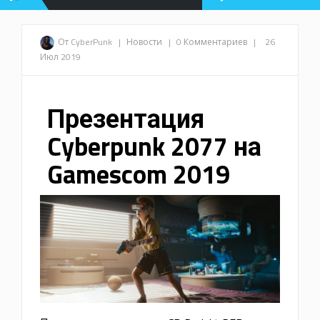
От CyberPunk
|
Новости
|
0 Комментариев
|
26
Июл 2019
Презентация
Cyberpunk 2077 на
Gamescom 2019